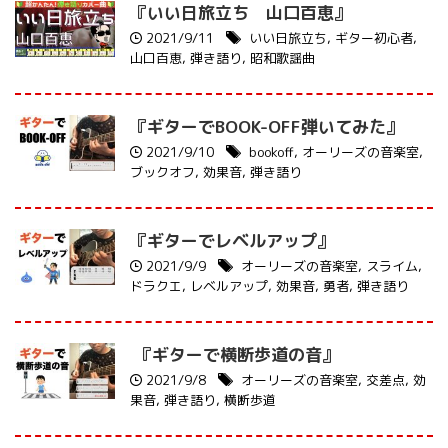
『いい日旅立ち 山口百恵』
2021/9/11
いい日旅立ち
,
ギター初心者
,
山口百恵
,
弾き語り
,
昭和歌謡曲
『ギターでBOOK-OFF弾いてみた』
2021/9/10
bookoff
,
オーリーズの音楽室
,
ブックオフ
,
効果音
,
弾き語り
『ギターでレベルアップ』
2021/9/9
オーリーズの音楽室
,
スライム
,
ドラクエ
,
レベルアップ
,
効果音
,
勇者
,
弾き語り
『ギターで横断歩道の音』
2021/9/8
オーリーズの音楽室
,
交差点
,
効
果音
,
弾き語り
,
横断歩道