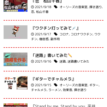
『恋 松山千春』
2021/9/18
オーリーズの音楽室
,
弾き語り
,
恋
,
松山千春
『ワクチン打ってみて
』
2021/9/17
コロナ
,
コロナワクチン
,
ワク
チン
,
倦怠感
,
副作用
「迷路」書いてみた
2021/9/16
迷路
,
迷路書いてみた
『ギターでチャルメラ』
2021/9/15
オーリーズの音楽室
,
ギター
,
チャルメラ
,
ラーメン
,
効果音
,
弾き語り
『Stand by me, Stand by you. 平井