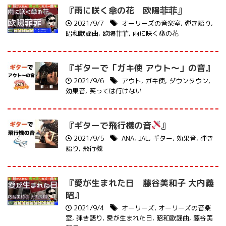
『雨に咲く傘の花 欧陽菲菲』
2021/9/7
オーリーズの音楽室
,
弾き語り
,
昭和歌謡曲
,
欧陽菲菲
,
雨に咲く傘の花
『ギターで「ガキ使 アウト〜」の音』
2021/9/6
アウト
,
ガキ使
,
ダウンタウン
,
効果音
,
笑っては行けない
『ギターで飛行機の音
』
2021/9/5
ANA
,
JAL
,
ギター
,
効果音
,
弾き
語り
,
飛行機
『愛が生まれた日 藤谷美和子 大内義
昭』
2021/9/4
オーリーズ
,
オーリーズの音楽
室
,
弾き語り
,
愛が生まれた日
,
昭和歌謡曲
,
藤谷美