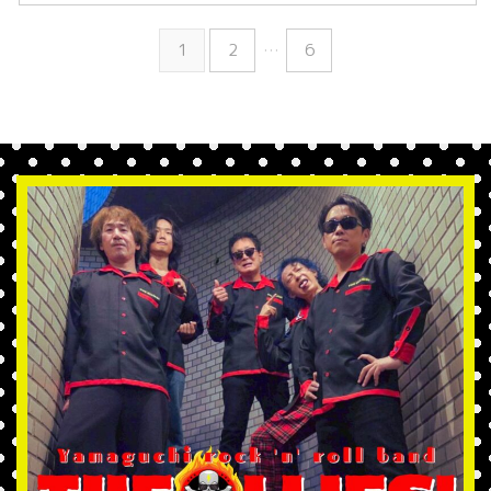
1
2
…
6