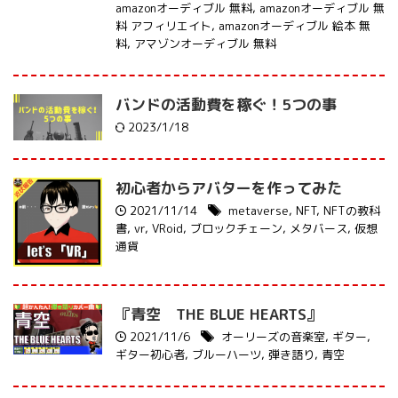
amazonオーディブル 無料
,
amazonオーディブル 無
料 アフィリエイト
,
amazonオーディブル 絵本 無
料
,
アマゾンオーディブル 無料
バンドの活動費を稼ぐ！5つの事
2023/1/18
初心者からアバターを作ってみた
2021/11/14
metaverse
,
NFT
,
NFTの教科
書
,
vr
,
VRoid
,
ブロックチェーン
,
メタバース
,
仮想
通貨
『青空 THE BLUE HEARTS』
2021/11/6
オーリーズの音楽室
,
ギター
,
ギター初心者
,
ブルーハーツ
,
弾き語り
,
青空