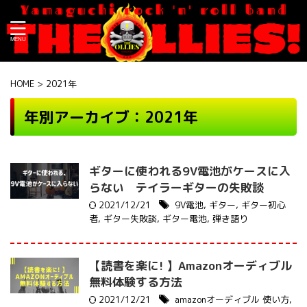
HOME
>
2021年
年別アーカイブ：2021年
ギターに使われる9V電池がケースに入
らない テイラーギターの失敗談
2021/12/21
9V電池
,
ギター
,
ギター初心
者
,
ギター失敗談
,
ギター電池
,
弾き語り
【読書を楽に! 】Amazonオーディブル
無料体験する方法
2021/12/21
amazonオーディブル 使い方
,