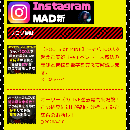
ブログ最新
【ROOTS of MINE】キャパ100人を
超えた美祢Liveイベント！大成功の
裏側と苦悩を数字を交えて解説しま
す。
2026/7/31
オーリーズのLIVE過去最高来場数！
この結果に対し冷静に分析してみた
集客のお話し！
2026/4/18