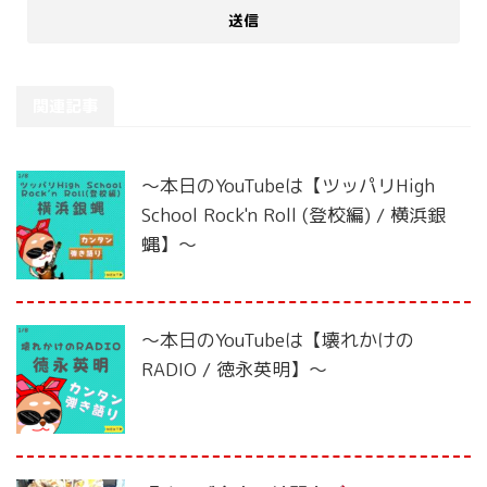
関連記事
〜本日のYouTubeは【ツッパリHigh
School Rock'n Roll (登校編) / 横浜銀
蝿】〜
〜本日のYouTubeは【壊れかけの
RADIO / 徳永英明】〜