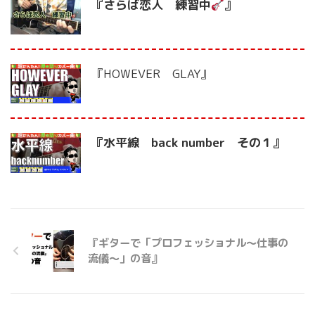
『さらば恋人 練習中
』
『HOWEVER GLAY』
『水平線 back number その１』
『ギターで「プロフェッショナル〜仕事の
流儀〜」の音』