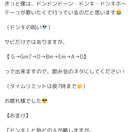
きっと僕は、ドンドンド〜ン・ドンキ・ドンキホ〜
テ〜っが歌いたくて行っているのだと思います
（ドンキの呪い
）
サビだけではありますが、
【 G→Gm7→D→Bm→Em→A→D】
っで出来ますので、飲み会のネタにしてください！
（タイムリミットは夜7時まで
）
お疲れ様でした
【おまけ】
『ドンキ』と殆どの人が略しますが、