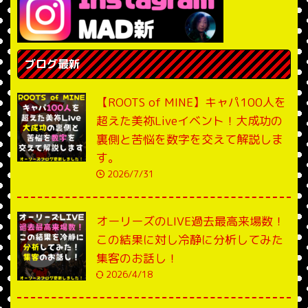
ブログ最新
【ROOTS of MINE】キャパ100人を
超えた美祢Liveイベント！大成功の
裏側と苦悩を数字を交えて解説しま
す。
2026/7/31
オーリーズのLIVE過去最高来場数！
この結果に対し冷静に分析してみた
集客のお話し！
2026/4/18