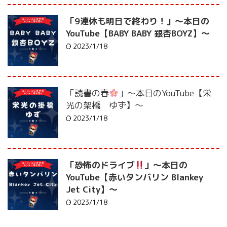
「9連休も明日で終わり！」〜本日の
YouTube【BABY BABY 銀杏BOYZ】〜
2023/1/18
「読書の春
」〜本日のYouTube【栄
光の架橋 ゆず】〜
2023/1/18
「恐怖のドライブ
」〜本日の
YouTube【赤いタンバリン Blankey
Jet City】〜
2023/1/18