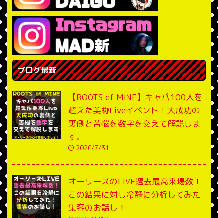
ブログ最新
【ROOTS of MINE】キャパ100人を
超えた美祢Liveイベント！大成功の
裏側と苦悩を数字を交えて解説しま
す。
2026/7/31
オーリーズのLIVE過去最高来場数！
この結果に対し冷静に分析してみた
集客のお話し！