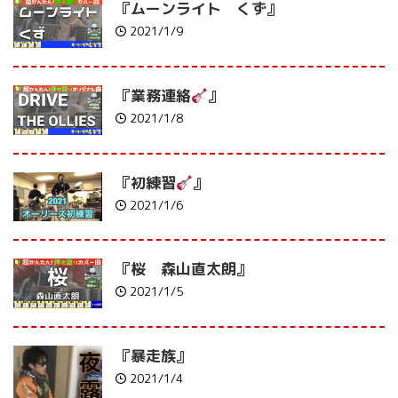
『ムーンライト くず』
2021/1/9
『業務連絡
』
2021/1/8
『初練習
』
2021/1/6
『桜 森山直太朗』
2021/1/5
『暴走族』
2021/1/4