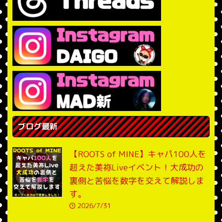
ブログ最新
【ROOTS of MINE】キャパ100人を
超えた美祢Liveイベント！大成功の
裏側と苦悩を数字を交えて解説しま
す。
2026/7/31