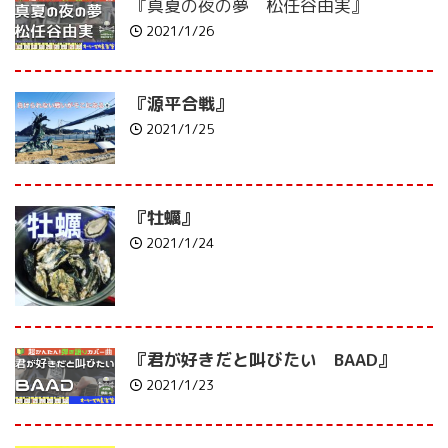
『真夏の夜の夢 松任谷由実』
2021/1/26
『源平合戦』
2021/1/25
『牡蠣』
2021/1/24
『君が好きだと叫びたい BAAD』
2021/1/23