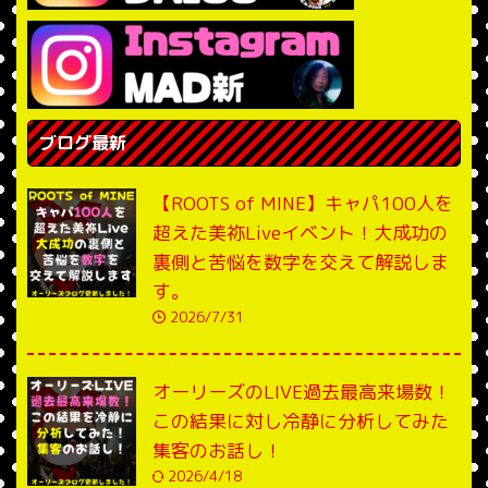
ブログ最新
【ROOTS of MINE】キャパ100人を
超えた美祢Liveイベント！大成功の
裏側と苦悩を数字を交えて解説しま
す。
2026/7/31
オーリーズのLIVE過去最高来場数！
この結果に対し冷静に分析してみた
集客のお話し！
2026/4/18