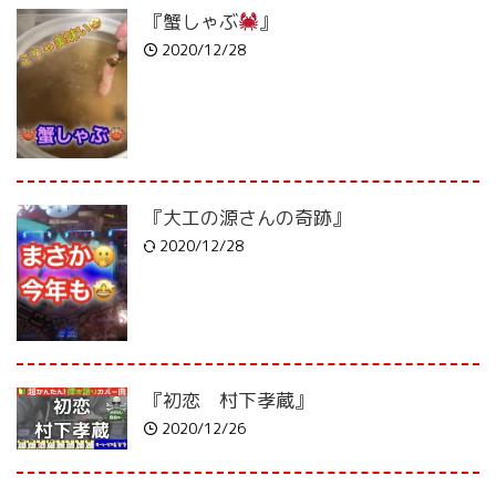
『蟹しゃぶ
』
2020/12/28
『大工の源さんの奇跡』
2020/12/28
『初恋 村下孝蔵』
2020/12/26