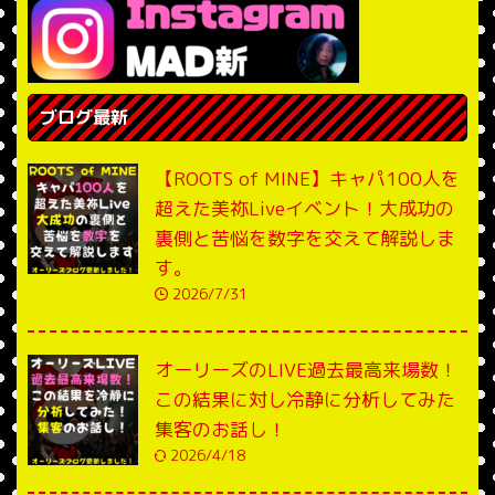
ブログ最新
【ROOTS of MINE】キャパ100人を
超えた美祢Liveイベント！大成功の
裏側と苦悩を数字を交えて解説しま
す。
2026/7/31
オーリーズのLIVE過去最高来場数！
この結果に対し冷静に分析してみた
集客のお話し！
2026/4/18