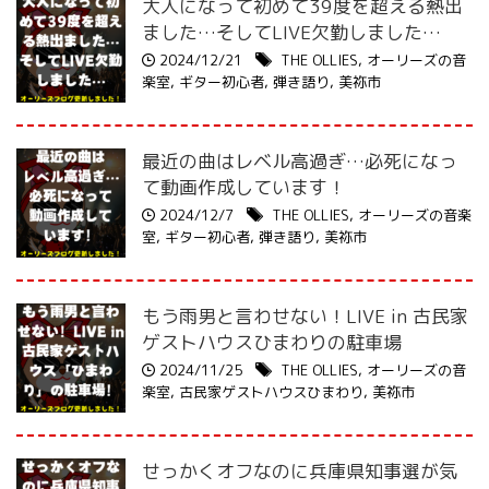
大人になって初めて39度を超える熱出
ました…そしてLIVE欠勤しました…
2024/12/21
THE OLLIES
,
オーリーズの音
楽室
,
ギター初心者
,
弾き語り
,
美祢市
最近の曲はレベル高過ぎ…必死になっ
て動画作成しています！
2024/12/7
THE OLLIES
,
オーリーズの音楽
室
,
ギター初心者
,
弾き語り
,
美祢市
もう雨男と言わせない！LIVE in 古民家
ゲストハウスひまわりの駐車場
2024/11/25
THE OLLIES
,
オーリーズの音
楽室
,
古民家ゲストハウスひまわり
,
美祢市
せっかくオフなのに兵庫県知事選が気