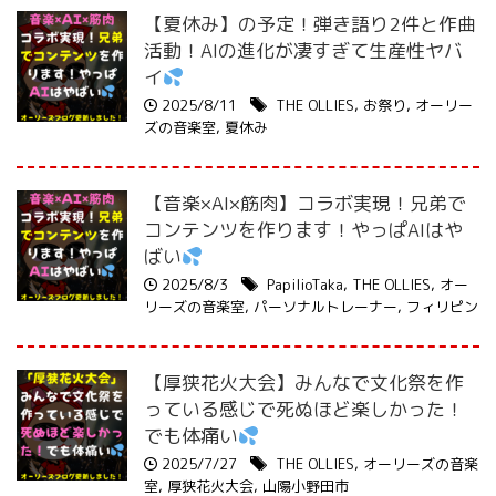
【夏休み】の予定！弾き語り2件と作曲
活動！AIの進化が凄すぎて生産性ヤバ
イ
2025/8/11
THE OLLIES
,
お祭り
,
オーリー
ズの音楽室
,
夏休み
【音楽×AI×筋肉】コラボ実現！兄弟で
コンテンツを作ります！やっぱAIはや
ばい
2025/8/3
PapilioTaka
,
THE OLLIES
,
オー
リーズの音楽室
,
パーソナルトレーナー
,
フィリピン
【厚狭花火大会】みんなで文化祭を作
っている感じで死ぬほど楽しかった！
でも体痛い
2025/7/27
THE OLLIES
,
オーリーズの音楽
室
,
厚狭花火大会
,
山陽小野田市