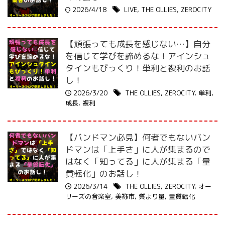
2026/4/18
LIVE
,
THE OLLIES
,
ZEROCITY
【頑張っても成長を感じない…】自分
を信じて学びを諦めるな！アインシュ
タインもびっくり！単利と複利のお話
し！
2026/3/20
THE OLLIES
,
ZEROCITY
,
単利
,
成長
,
複利
【バンドマン必見】何者でもないバン
ドマンは「上手さ」に人が集まるので
はなく「知ってる」に人が集まる「量
質転化」のお話し！
2026/3/14
THE OLLIES
,
ZEROCITY
,
オー
リーズの音楽室
,
美祢市
,
質より量
,
量質転化