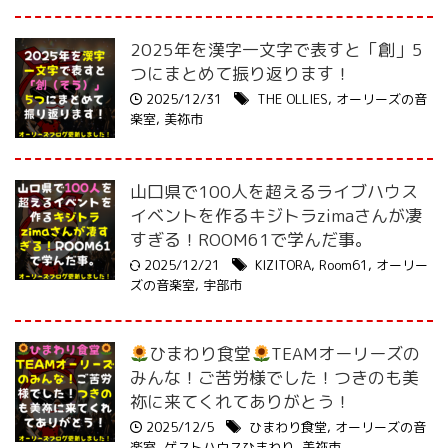
2025年を漢字一文字で表すと「創」5
つにまとめて振り返ります！
2025/12/31
THE OLLIES
,
オーリーズの音
楽室
,
美祢市
山口県で100人を超えるライブハウス
イベントを作るキジトラzimaさんが凄
すぎる！ROOM61で学んだ事。
2025/12/21
KIZITORA
,
Room61
,
オーリー
ズの音楽室
,
宇部市
ひまわり食堂
TEAMオーリーズの
みんな！ご苦労様でした！つきのも美
祢に来てくれてありがとう！
2025/12/5
ひまわり食堂
,
オーリーズの音
楽室
,
ゲストハウスひまわり
,
美祢市