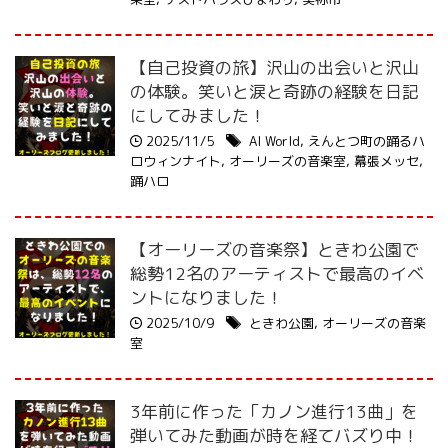
【自己投資の旅】沢山の出会いと沢山
の体験。笑いと涙と奇跡の経験を日記
にしてみました！
2025/11/5
AI World
,
えんとつ町の踊るハ
ロウィンナイト
,
オーリーズの音楽室
,
幕張メッセ
,
踊ハロ
【オーリーズの音楽祭】ときわ公園で
総勢12名のアーティストで最高のイベ
ントになりました！
2025/10/9
ときわ公園
,
オーリーズの音楽
室
3年前に作った「カノン進行13曲」を
弾いてみた動画が時を経てバズり中！