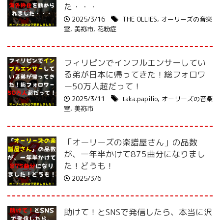
た・・・
2025/3/16
THE OLLIES
,
オーリーズの音楽
室
,
美祢市
,
花粉症
フィリピンでインフルエンサーしてい
る弟が日本に帰ってきた！総フォロワ
ー50万人超だって！
2025/3/11
taka.papilio
,
オーリーズの音楽
室
,
美祢市
「オーリーズの楽譜屋さん」の品数
が、一年半かけて875曲分になりまし
た！どうも！
2025/3/6
助けて！とSNSで発信したら、本当に沢