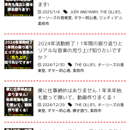
ます!
2025/1/4
JUDY AND MARY
,
THE OLLIES
,
オーリーズの音楽室
,
ギター初心者
,
ジュディマリ
,
美祢市
2024年活動終了！1年間の振り返りと
リアルな音楽の売り上げ知りたいです
か？
2024/12/30
THE OLLIES
,
オーリーズの音
楽室
,
ギター初心者
,
美祢市
僕に仕事納めはありません！年末年始
も歌って弾いて、動画作りまくる！
2024/12/29
THE OLLIES
,
オーリーズの音
楽室
,
ギター初心者
,
弾き語り
,
美祢市