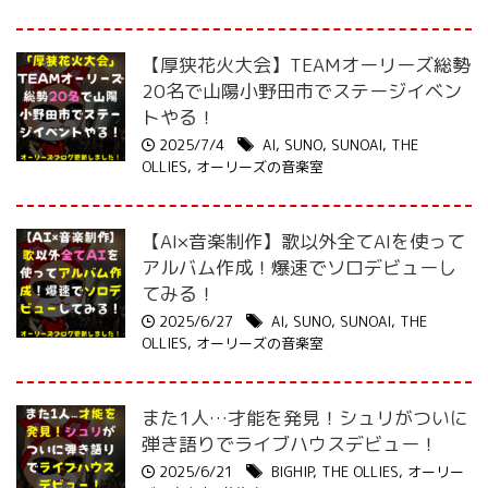
【厚狭花火大会】TEAMオーリーズ総勢
20名で山陽小野田市でステージイベン
トやる！
2025/7/4
AI
,
SUNO
,
SUNOAI
,
THE
OLLIES
,
オーリーズの音楽室
【AI×音楽制作】歌以外全てAIを使って
アルバム作成！爆速でソロデビューし
てみる！
2025/6/27
AI
,
SUNO
,
SUNOAI
,
THE
OLLIES
,
オーリーズの音楽室
また1人…才能を発見！シュリがついに
弾き語りでライブハウスデビュー！
2025/6/21
BIGHIP
,
THE OLLIES
,
オーリー