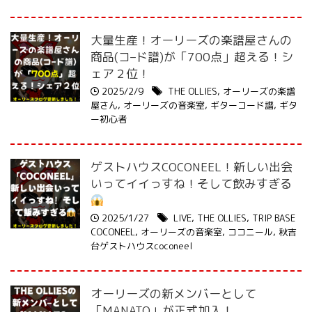
大量生産！オーリーズの楽譜屋さんの
商品(コ–ド譜)が「700点」超える！シ
ェア２位！
2025/2/9
THE OLLIES
,
オーリーズの楽譜
屋さん
,
オーリーズの音楽室
,
ギターコード譜
,
ギタ
ー初心者
ゲストハウスCOCONEEL！新しい出会
いってイイっすね！そして飲みすぎる
2025/1/27
LIVE
,
THE OLLIES
,
TRIP BASE
COCONEEL
,
オーリーズの音楽室
,
ココニール
,
秋吉
台ゲストハウスcoconeel
オーリーズの新メンバーとして
「MANATO」が正式加入！