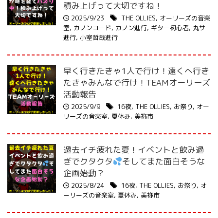
積み上げって大切ですね！
2025/9/23
THE OLLIES
,
オーリーズの音楽
室
,
カノンコード
,
カノン進行
,
ギター初心者
,
丸サ
進行
,
小室哲哉進行
早く行きたきゃ1人で行け！遠くへ行き
たきゃみんなで行け！TEAMオーリーズ
活動報告
2025/9/9
16夜
,
THE OLLIES
,
お祭り
,
オー
リーズの音楽室
,
夏休み
,
美祢市
過去イチ疲れた夏！イベントと飲み過
ぎでクタクタ
そしてまた面白そうな
企画始動？
2025/8/24
16夜
,
THE OLLIES
,
お祭り
,
オ
ーリーズの音楽室
,
夏休み
,
美祢市