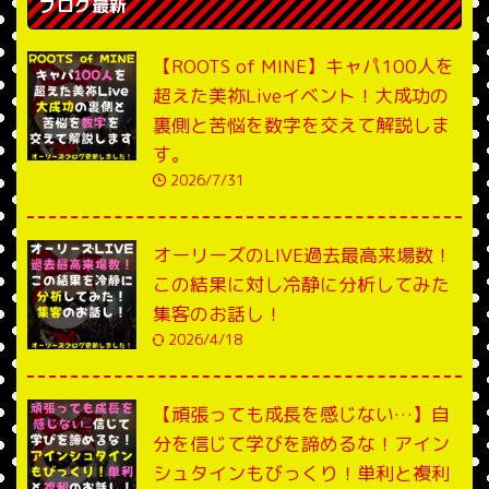
ブログ最新
【ROOTS of MINE】キャパ100人を
超えた美祢Liveイベント！大成功の
裏側と苦悩を数字を交えて解説しま
す。
2026/7/31
オーリーズのLIVE過去最高来場数！
この結果に対し冷静に分析してみた
集客のお話し！
2026/4/18
【頑張っても成長を感じない…】自
分を信じて学びを諦めるな！アイン
シュタインもびっくり！単利と複利