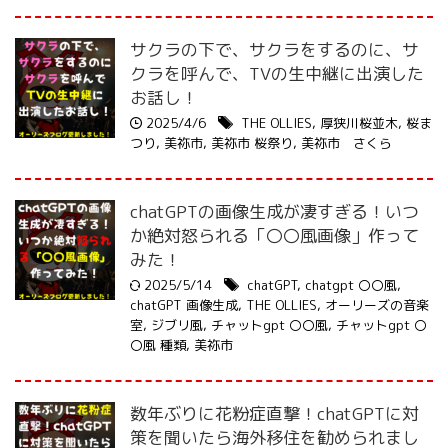
サクラの下で、サクラをするのに、サ
クラを呼んで、TVの生中継に出演した
お話し！
2025/4/6
THE OLLIES
,
厚狭川桜並木
,
桜ま
つり
,
美祢市
,
美祢市 桜祭り
,
美祢市 さくら
chatGPTの画像生成が凄すぎる！いつ
か絶対怒られる「〇〇風画像」作って
みた！
2025/5/14
chatGPT
,
chatgpt 〇〇風
,
chatGPT 画像生成
,
THE OLLIES
,
オーリーズの音楽
室
,
ジブリ風
,
チャットgpt 〇〇風
,
チャットgpt 〇
〇風 種類
,
美祢市
数年ぶりに花粉症直撃！chatGPTに対
策を聞いたら海外移住を勧められまし