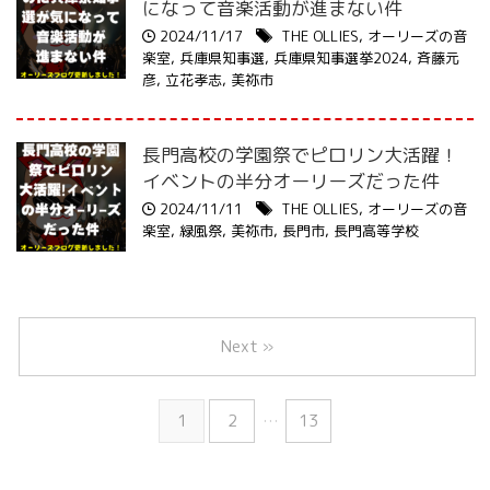
になって音楽活動が進まない件
2024/11/17
THE OLLIES
,
オーリーズの音
楽室
,
兵庫県知事選
,
兵庫県知事選挙2024
,
斉藤元
彦
,
立花孝志
,
美祢市
長門高校の学園祭でピロリン大活躍！
イベントの半分オーリーズだった件
2024/11/11
THE OLLIES
,
オーリーズの音
楽室
,
緑風祭
,
美祢市
,
長門市
,
長門高等学校
Next »
1
2
…
13