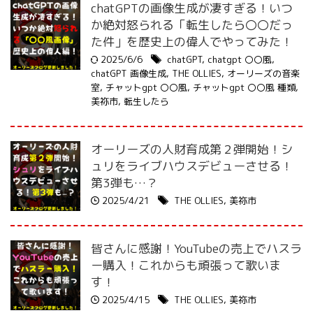
chatGPTの画像生成が凄すぎる！いつ
か絶対怒られる「転生したら〇〇だっ
た件」を歴史上の偉人でやってみた！
2025/6/6
chatGPT
,
chatgpt 〇〇風
,
chatGPT 画像生成
,
THE OLLIES
,
オーリーズの音楽
室
,
チャットgpt 〇〇風
,
チャットgpt 〇〇風 種類
,
美祢市
,
転生したら
オーリーズの人財育成第２弾開始！シ
ュリをライブハウスデビューさせる！
第3弾も…？
2025/4/21
THE OLLIES
,
美祢市
皆さんに感謝！YouTubeの売上でハスラ
ー購入！これからも頑張って歌いま
す！
2025/4/15
THE OLLIES
,
美祢市