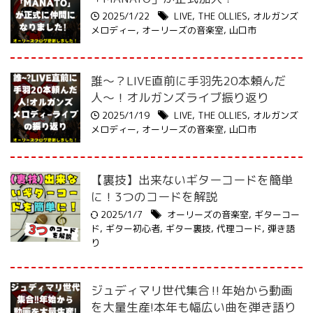
2025/1/22
LIVE
,
THE OLLIES
,
オルガンズ
メロディー
,
オーリーズの音楽室
,
山口市
誰〜？LIVE直前に手羽先20本頼んだ
人〜！オルガンズライブ振り返り
2025/1/19
LIVE
,
THE OLLIES
,
オルガンズ
メロディー
,
オーリーズの音楽室
,
山口市
【裏技】出来ないギターコードを簡単
に！3つのコードを解説
2025/1/7
オーリーズの音楽室
,
ギターコー
ド
,
ギター初心者
,
ギター裏技
,
代理コード
,
弾き語
り
ジュディマリ世代集合‼︎年始から動画
を大量生産!本年も幅広い曲を弾き語り