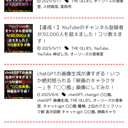
2025/5/17
THE OLLIES
,
オーリーズの音楽
室
,
人材育成
,
美祢市
【達成！】YouTubeのチャンネル登録者
が30,000人を超えました！コツ教えま
す！
2025/5/11
THE OLLIES
,
YouTube
,
YouTube 伸ばし方
,
オーリーズの音楽室
chatGPTの画像生成が凄すぎる！いつ
か絶対怒られる「映画のキャラクタ
ー」を「◯◯風」画像にしてみた！
2025/6/6
chatGPT
,
chatgpt 〇〇風
,
chatGPT 画像生成
,
THE OLLIES
,
オーリーズの音楽
室
,
チャットgpt 〇〇風 種類
,
上位のクエリ クリッ
ク数 表示回数 チャットgpt 〇〇風
,
映画キャラ