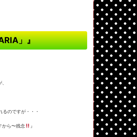
RIA」』
が、
れるのですが・・・
すから〜残念
』