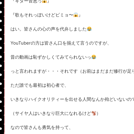
『ギター音悪っ
』
『歌もそれっぽいけどビミョ〜
』
はい。皆さんの心の声を代弁しました
YouTuberの方は皆さん口を揃えて言うのですが、
昔の動画は恥ずかしくてみてられないっ
っと言われますが・・・それです（お前はまだまだ修行が足
ただ誰でも最初は初心者で、
いきなりハイクオリティーを出せる人間なんか殆どいないの
（サイヤ人はいきなり巨大になれるけど
）
なので皆さんも勇気を持って、