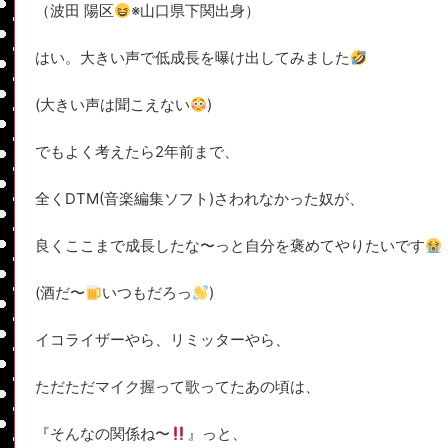
（波田 陽区
※山口県下関出身）
はい。大きい声で低成長を曝け出してみました
(大きい声は聞こえない
)
でもよく考えたら2年前まで、
全くDTM(音楽編集ソフト)さわれなかった奴が、
良くここまで成長したな〜っと自分を褒めてやりたいです
(酒だ〜
いつもだろっ
)
イコライザーやら、リミッターやら、
ただただマイク握って歌ってたあの頃は、
『そんなの関係ね〜
』っと、