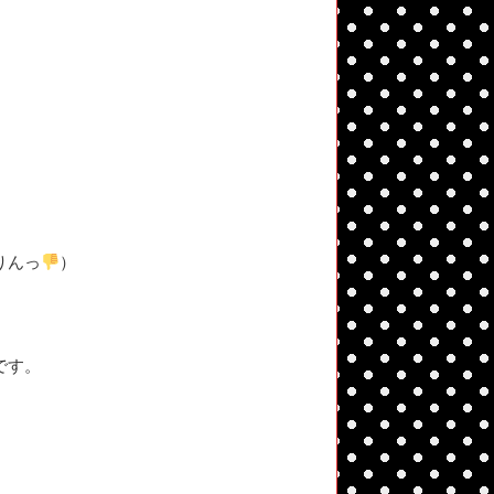
りんっ
）
です。