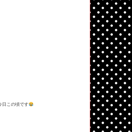
、
今日この頃です