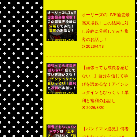
オーリーズのLIVE過去最
高来場数！この結果に対
し冷静に分析してみた集
客のお話し！
2026/4/18
【頑張っても成長を感じ
ない…】自分を信じて学
びを諦めるな！アインシ
ュタインもびっくり！単
利と複利のお話し！
2026/3/20
【バンドマン必見】何者
でもないバンドマンは