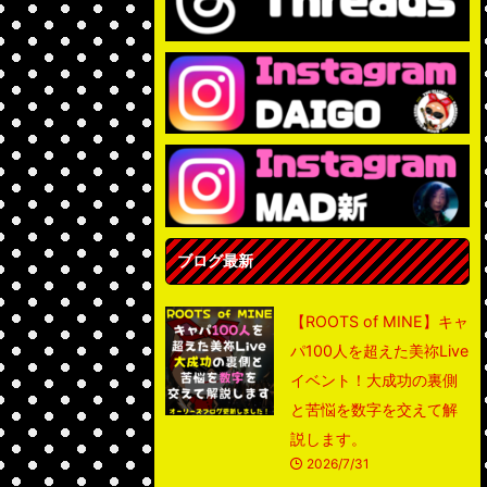
ブログ最新
【ROOTS of MINE】キャ
パ100人を超えた美祢Live
イベント！大成功の裏側
と苦悩を数字を交えて解
説します。
2026/7/31