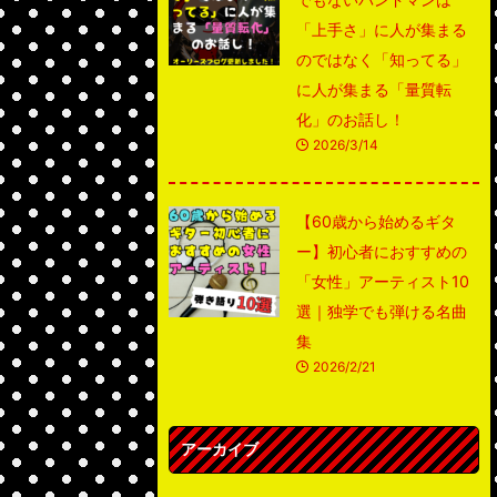
「上手さ」に人が集まる
のではなく「知ってる」
に人が集まる「量質転
化」のお話し！
2026/3/14
【60歳から始めるギタ
ー】初心者におすすめの
「女性」アーティスト10
選｜独学でも弾ける名曲
集
2026/2/21
アーカイブ