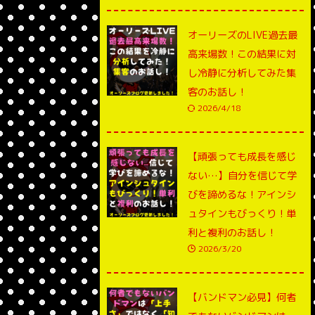
オーリーズのLIVE過去最
高来場数！この結果に対
し冷静に分析してみた集
客のお話し！
2026/4/18
【頑張っても成長を感じ
ない…】自分を信じて学
びを諦めるな！アインシ
ュタインもびっくり！単
利と複利のお話し！
2026/3/20
【バンドマン必見】何者