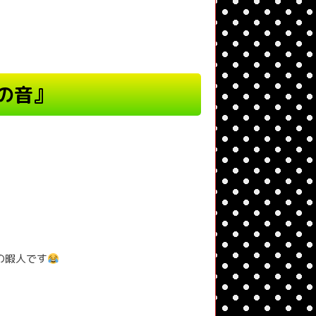
の音』
の暇人です