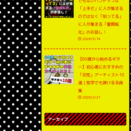
でもないバンドマンは
「上手さ」に人が集まる
のではなく「知ってる」
に人が集まる「量質転
化」のお話し！
2026/3/14
【60歳から始めるギタ
ー】初心者におすすめの
「女性」アーティスト10
選｜独学でも弾ける名曲
集
2026/2/21
アーカイブ