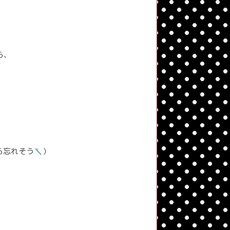
ら、
ら忘れそう
）