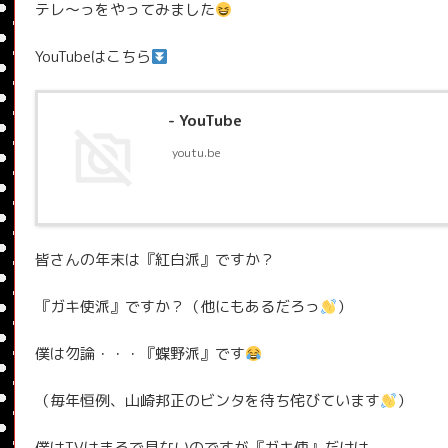
テレ〜っをやってみました
YouTubeはこちら
- YouTube
youtu.be
皆さんの年末は『紅白派』ですか？
『ガキ使派』ですか？（他にもあるだろっ
）
僕は勿論・・・『蝶野派』です
（毎年恒例、山崎邦正のビンタを待ち侘びています
）
僕はTVはまるで見ないのですが『ガキ使』だけは、