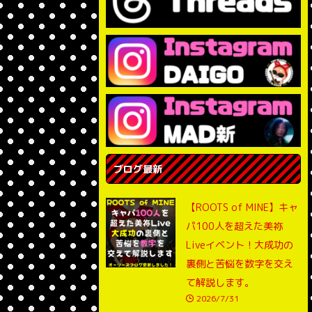
ブログ最新
【ROOTS of MINE】キャ
パ100人を超えた美祢
Liveイベント！大成功の
裏側と苦悩を数字を交え
て解説します。
2026/7/31