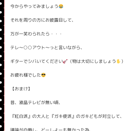
今からやってみましょう
それを周りの方にお披露目して、
万が一笑わられたら・・・
テレ〜○○アウト〜っと言いながら、
ギターでシバいてください
（物は大切にしましょう
）
お疲れ様でした
【おまけ】
昔、液晶テレビが無い頃、
『紅白派』の大人と『ガキ使派』のガキどもが対立して、
議論が白熱し、どーしよーも無かった為、