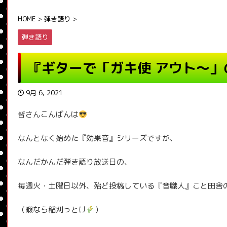
HOME
>
弾き語り
>
弾き語り
『ギターで「ガキ使 アウト〜」
9月 6, 2021
皆さんこんばんは
なんとなく始めた『効果音』シリーズですが、
なんだかんだ弾き語り放送日の、
毎週火・土曜日以外、殆ど投稿している『音職人』こと田舎
（暇なら稲刈っとけ
）