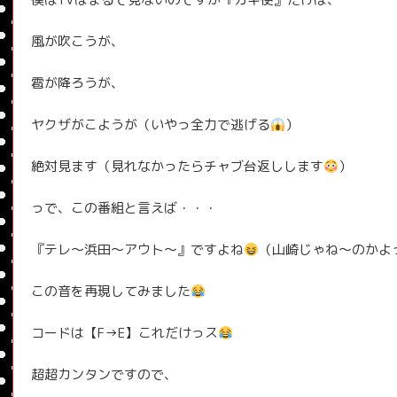
風が吹こうが、
雹が降ろうが、
ヤクザがこようが（いやっ全力で逃げる
）
絶対見ます（見れなかったらチャブ台返しします
）
っで、この番組と言えば・・・
『テレ〜浜田〜アウト〜』ですよね
（山崎じゃね〜のかよ
この音を再現してみました
コードは【F→E】これだけっス
超超カンタンですので、