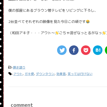
僕の部屋にあるブラウン管テレビをリビングに下ろし、
2台並べてそれぞれの映像を見た今日この頃です
（和田アキ子・・・アウト～
ごちゃ混ぜなっとるがなっ
-
弾き語り
-
アウト
,
ガキ使
,
ダウンタウン
,
効果音
,
笑っては行けない
comment