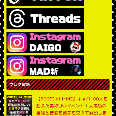
ブログ最新
【ROOTS of MINE】キャパ100人を
超えた美祢Liveイベント！大成功の
裏側と苦悩を数字を交えて解説しま