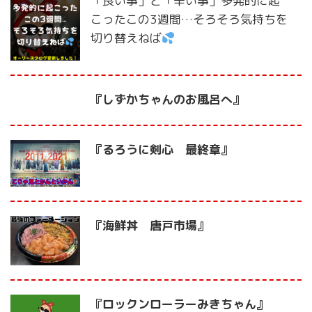
「良い事」と「辛い事」多発的に起
こったこの3週間…そろそろ気持ちを
切り替えねば
『しずかちゃんのお風呂へ』
『るろうに剣心 最終章』
『海鮮丼 唐戸市場』
『ロックンローラーみきちゃん』