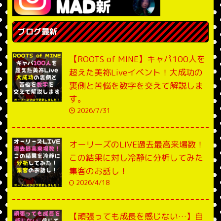
ブログ最新
【ROOTS of MINE】キャパ100人を
超えた美祢Liveイベント！大成功の
裏側と苦悩を数字を交えて解説しま
す。
2026/7/31
オーリーズのLIVE過去最高来場数！
この結果に対し冷静に分析してみた
集客のお話し！
2026/4/18
【頑張っても成長を感じない…】自