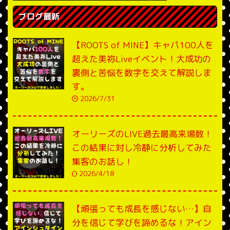
ブログ最新
【ROOTS of MINE】キャパ100人を
超えた美祢Liveイベント！大成功の
裏側と苦悩を数字を交えて解説しま
す。
2026/7/31
オーリーズのLIVE過去最高来場数！
この結果に対し冷静に分析してみた
集客のお話し！
2026/4/18
【頑張っても成長を感じない…】自
分を信じて学びを諦めるな！アイン