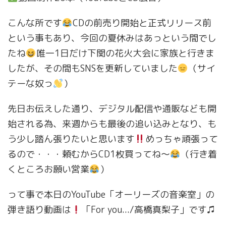
こんな所です
CDの前売り開始と正式リリース前
という事もあり、今回の夏休みはあっという間でし
たね
唯一1日だけ下関の花火大会に家族と行きま
したが、その間もSNSを更新していました
（サイ
テーな奴っ
）
先日お伝えした通り、デジタル配信や通販なども開
始される為、来週からも最後の追い込みとなり、も
う少し踏ん張りたいと思います
めっちゃ頑張って
るので・・・頼むからCD1枚買ってね〜
（行き着
くところお願い営業
）
って事で本日のYouTube「オーリーズの音楽室」の
弾き語り動画は
「For you.../高橋真梨子」です♫