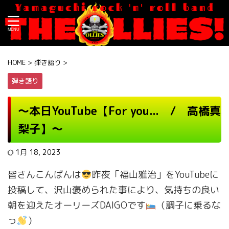
HOME
>
弾き語り
>
弾き語り
〜本日YouTube【
For you... / 高橋真
梨子
】〜
1月 18, 2023
皆さんこんばんは
昨夜「福山雅治」をYouTubeに
投稿して、沢山褒められた事により、気持ちの良い
朝を迎えたオーリーズDAIGOです
（調子に乗るな
っ
）