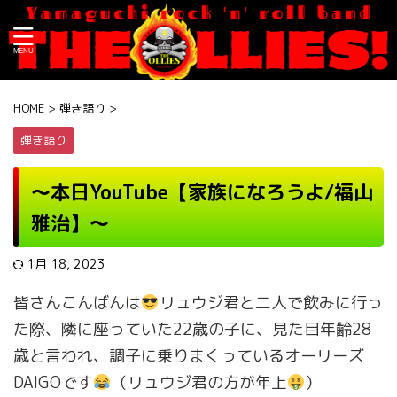
HOME
>
弾き語り
>
弾き語り
〜本日YouTube【
家族になろうよ/福山
雅治
】〜
1月 18, 2023
皆さんこんばんは
リュウジ君と二人で飲みに行っ
た際、隣に座っていた22歳の子に、見た目年齢28
歳と言われ、調子に乗りまくっているオーリーズ
DAIGOです
（リュウジ君の方が年上
）