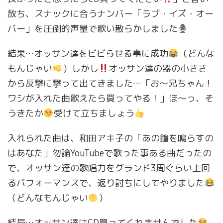
放ち、スナックに合うナンバー「ラブ・イズ・オー
バー」を圧倒的声量で歌い散らかしました
結果…オッサン達をビビらせる事に成功
（どんな
もんじゃい
）しかし
オッサン達の器の小ささ
から反撃に撃って出てきました…「お〜兄ちゃん！
ワシが入れた曲歌えたら買ってやる！」ほ〜っ、そ
うきたか
受けて立ちましょう
入れられた曲は、和田アキ子の「あの鐘を鳴らすの
はあなた」勿論YouTubeで歌った事ある曲だったの
で、オッサン達の歌唱力をグランド3周ぐらい上回
るパフォーマンスで、返り討ちにしてやりました
（どんなもんじゃい
）
結局…オッサン達はCD買ってくれませんでした