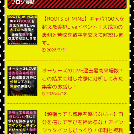
ブログ最新
【ROOTS of MINE】キャパ100人を
超えた美祢Liveイベント！大成功の
裏側と苦悩を数字を交えて解説しま
す。
2026/7/31
オーリーズのLIVE過去最高来場数！
この結果に対し冷静に分析してみた
集客のお話し！
2026/4/18
【頑張っても成長を感じない…】自
分を信じて学びを諦めるな！アイン
シュタインもびっくり！単利と複利