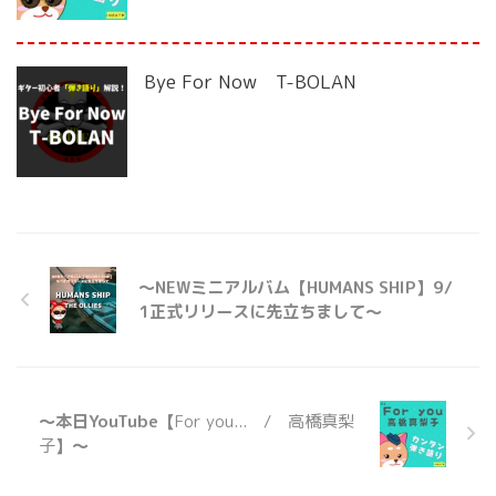
Bye For Now T-BOLAN
〜NEWミニアルバム【HUMANS SHIP】9/
1正式リリースに先立ちまして〜
〜本日YouTube【
For you... / 高橋真梨
子
】〜