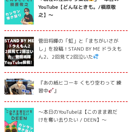
YouTube【どんなときも。/槇原敬
之】〜
菅田将暉の「虹」と「まちがいさが
し」を投稿！STAND BY ME ドラえも
ん2、2回見て2回泣いた
『あの紙ヒコーキ くもり空わって 練
習中
』
〜本日のYouTubeは【このまま君だ
けを奪い去りたい / DEEN】〜