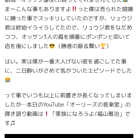
ま〜こんな事もありますよ
っと僕は売られた喧嘩
に勝った事でスッキリしていたのですが、リュウジ
君は終始イライラしてたので、リュウジ君をなだめ
つつ、オッサン3人の肩を順番にポンポンと叩いて
店を後にしました
（勝者の振る舞い
）
はい。実は僕が一番大人げない夜を過ごしてた事
に、二日酔いがさめて気がついたエピソードでした
って事でいつも以上に前置きが長くなってしまいま
したが…本日のYouTube「オーリーズの音楽室」の
弾き語り動画は
「家族になろうよ/福山雅治」で
す♫