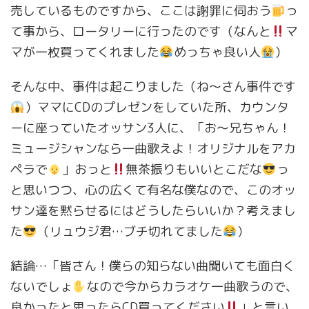
売しているものですから、ここは謝罪に伺おう
っ
て事から、ロータリーに行ったのです（なんと
マ
マが一枚買ってくれました
めっちゃ良い人
）
そんな中、事件は起こりました（ね〜さん事件です
）ママにCDのプレゼンをしていた所、カウンタ
ーに座っていたオッサン3人に、「お〜兄ちゃん！
ミュージシャンなら一曲歌えよ！オリジナルをアカ
ペラで
」おっと
無茶振りもいいとこだな
っ
と思いつつ、心の広くて有名な僕なので、このオッ
サン達を黙らせるにはどうしたらいいか？考えまし
た
（リュウジ君…ブチ切れてました
）
結論…「皆さん！僕らの知らない曲聞いても面白く
ないでしょ
なので今からカラオケ一曲歌うので、
良かったと思ったらCD買ってください
」と言い