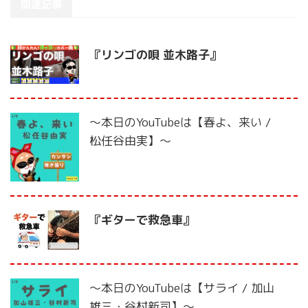
関連記事
『リンゴの唄 並木路子』
〜本日のYouTubeは【春よ、来い /
松任谷由実】〜
『ギターで救急車』
〜本日のYouTubeは【サライ / 加山
雄三・谷村新司】〜