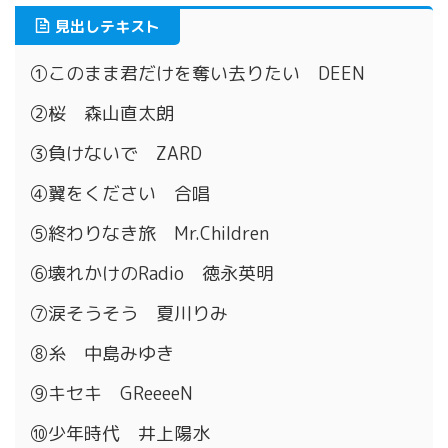
見出しテキスト
①このまま君だけを奪い去りたい DEEN
②桜 森山直太朗
③負けないで ZARD
④翼をください 合唱
⑤終わりなき旅 Mr.Children
⑥壊れかけのRadio 徳永英明
⑦涙そうそう 夏川りみ
⑧糸 中島みゆき
⑨キセキ GReeeeN
⑩少年時代 井上陽水