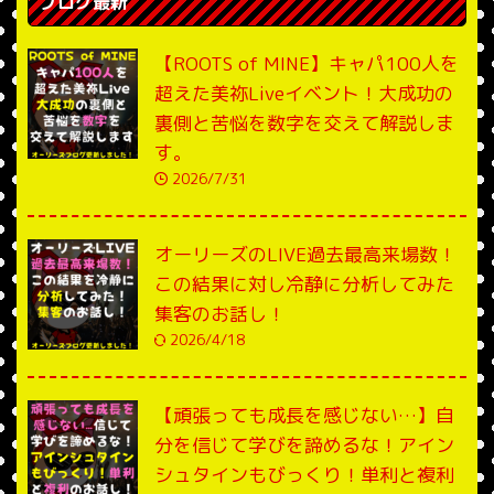
ブログ最新
【ROOTS of MINE】キャパ100人を
超えた美祢Liveイベント！大成功の
裏側と苦悩を数字を交えて解説しま
す。
2026/7/31
オーリーズのLIVE過去最高来場数！
この結果に対し冷静に分析してみた
集客のお話し！
2026/4/18
【頑張っても成長を感じない…】自
分を信じて学びを諦めるな！アイン
シュタインもびっくり！単利と複利