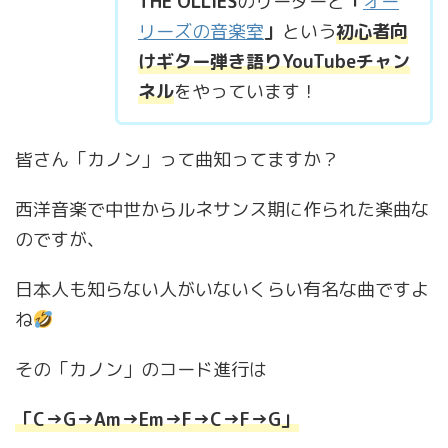
THE OLLIES
のリーダーと
「
オー
リーズの音楽室
」
という
初心者向
けギター弾き語りYouTubeチャン
ネル
をやっています！
皆さん「カノン」って曲知ってますか？
西洋音楽で中世からルネサンス期に作られた楽曲な
のですが、
日本人も知らない人がいないくらい有名な曲ですよ
ね
その「カノン」のコード進行は
「C→G→Am→Em→F→C→F→G」