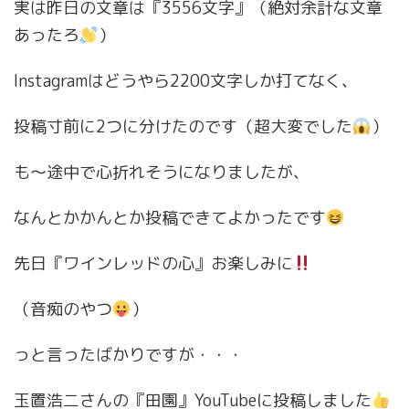
実は昨日の文章は『3556文字』（絶対余計な文章
あったろ
）
Instagramはどうやら2200文字しか打てなく、
投稿寸前に2つに分けたのです（超大変でした
）
も〜途中で心折れそうになりましたが、
なんとかかんとか投稿できてよかったです
先日『ワインレッドの心』お楽しみに
（音痴のやつ
）
っと言ったばかりですが・・・
玉置浩二さんの『田園』YouTubeに投稿しました