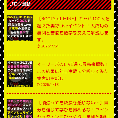
ブログ最新
【ROOTS of MINE】キャパ100人を
超えた美祢Liveイベント！大成功の
裏側と苦悩を数字を交えて解説しま
す。
2026/7/31
オーリーズのLIVE過去最高来場数！
この結果に対し冷静に分析してみた
集客のお話し！
2026/4/18
【頑張っても成長を感じない…】自
分を信じて学びを諦めるな！アイン
シュタインもびっくり！単利と複利