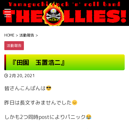
HOME
>
活動報告
>
活動報告
『田園 玉置浩二』
2月 20, 2021
皆さんこんばんは
昨日は長文すみませんでした
しかも2つ同時postによりパニック