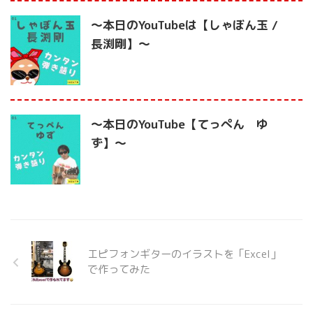
〜本日のYouTubeは【しゃぼん玉 /
長渕剛】〜
〜本日のYouTube【てっぺん ゆ
ず】〜
エピフォンギターのイラストを「Excel」
で作ってみた