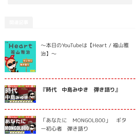
関連記事
〜本日のYouTubeは【Heart / 福山雅
治】〜
『時代 中島みゆき 弾き語り』
「あなたに MONGOL800」 ギタ
ー初心者 弾き語り