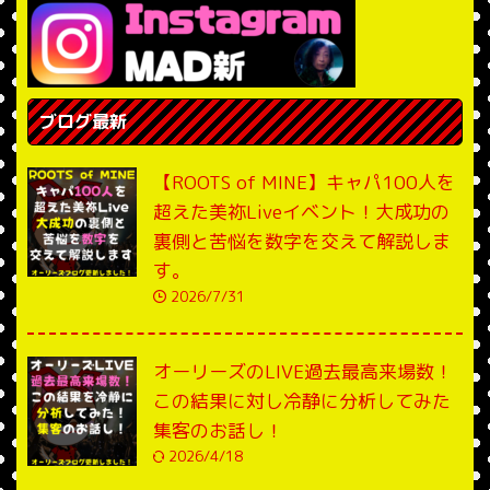
ブログ最新
【ROOTS of MINE】キャパ100人を
超えた美祢Liveイベント！大成功の
裏側と苦悩を数字を交えて解説しま
す。
2026/7/31
オーリーズのLIVE過去最高来場数！
この結果に対し冷静に分析してみた
集客のお話し！
2026/4/18