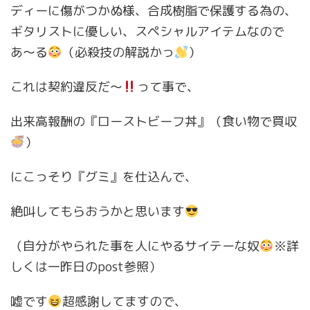
ディーに傷がつかぬ様、合成樹脂で保護する為の、
ギタリストに優しい、スペシャルアイテムなので
あ〜る
（必殺技の解説かっ
）
これは契約違反だ〜
って事で、
出来高報酬の『ローストビーフ丼』（食い物で買収
）
にこっそり『グミ』を仕込んで、
絶叫してもらおうかと思います
（自分がやられた事を人にやるサイテーな奴
※詳
しくは一昨日のpost参照）
嘘です
超感謝してますので、