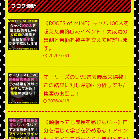
ブログ最新
【ROOTS of MINE】キャパ100人を
超えた美祢Liveイベント！大成功の
裏側と苦悩を数字を交えて解説しま
す。
2026/7/31
オーリーズのLIVE過去最高来場数！
この結果に対し冷静に分析してみた
集客のお話し！
2026/4/18
【頑張っても成長を感じない…】自
分を信じて学びを諦めるな！アイン
シュタインもびっくり！単利と複利