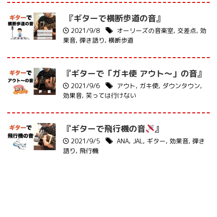
『ギターで横断歩道の音』
2021/9/8
オーリーズの音楽室
,
交差点
,
効
果音
,
弾き語り
,
横断歩道
『ギターで「ガキ使 アウト〜」の音』
2021/9/6
アウト
,
ガキ使
,
ダウンタウン
,
効果音
,
笑っては行けない
『ギターで飛行機の音
』
2021/9/5
ANA
,
JAL
,
ギター
,
効果音
,
弾き
語り
,
飛行機