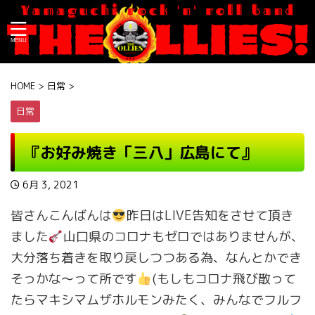
HOME
>
日常
>
日常
『お好み焼き「三八」広島にて』
6月 3, 2021
皆さんこんばんは
昨日はLIVE告知をさせて頂き
ました
山口県のコロナもゼロではありませんが、
大分落ち着きを取り戻しつつある為、なんとかでき
そっかな〜って所です
(もしもコロナ飛び散って
たらマキシマムザホルモンみたく、みんなでフルフ