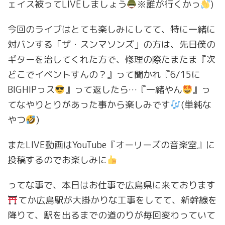
ェイス被ってLIVEしましょう
※誰が行くかっ
)
今回のライブはとても楽しみにしてて、特に一緒に
対バンする「ザ・スンマソンズ」の方は、先日僕の
ギターを治してくれた方で、修理の際たまたま『次
どこでイベントすんの？』って聞かれ『6/15に
BIGHIPっス
』って返したら…『一緒やん
』っ
てなやりとりがあった事から楽しみです
(単純な
やつ
)
またLIVE動画はYouTube『オーリーズの音楽室』に
投稿するのでお楽しみに
ってな事で、本日はお仕事で広島県に来ております
てか広島駅が大掛かりな工事をしてて、新幹線を
降りて、駅を出るまでの道のりが毎回変わっていて