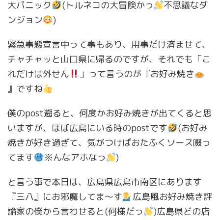
大パニック
(トルネコの大冒険かっ
不思議なダ
ンジョン
)
緊急事態宣言中って事もあり、用事だけ済ませて、
チャチャッと山口県に帰るのですが、それでも「こ
れだけは外せん
」って言うのが『お好み焼き
』ですね
僕のpost遡ると、何度かお好み焼きが出てくると思
いますが、ほぼ広島にいる時のpostです
(お好み
焼きが好き過ぎて、気がつけばおたふくソース啜っ
てます
※んなアホなっ
)
と言う事で本日は、広島県広島市南区にあります
『三八』にお邪魔してま〜す
広島風お好み焼き評
論家の僕から言わせると(何様だっ
)広島県どの店