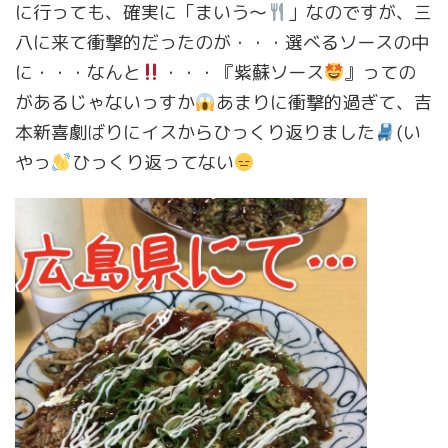
に行っても、確実に「まいう〜
」なのですが、三
八に来て衝撃的だったのが・・・選べるソースの中
に・・・なんと
・・・『紫蘇ソース
』っての
があるじゃないっすか
あまりに衝撃的過ぎて、吉
本新喜劇ばりにイスからひっくり返りました
(い
やっ
ひっくり返ってない