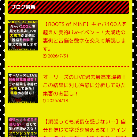
ブログ最新
【ROOTS of MINE】キャパ100人を
超えた美祢Liveイベント！大成功の
裏側と苦悩を数字を交えて解説しま
す。
2026/7/31
オーリーズのLIVE過去最高来場数！
この結果に対し冷静に分析してみた
集客のお話し！
2026/4/18
【頑張っても成長を感じない…】自
分を信じて学びを諦めるな！アイン