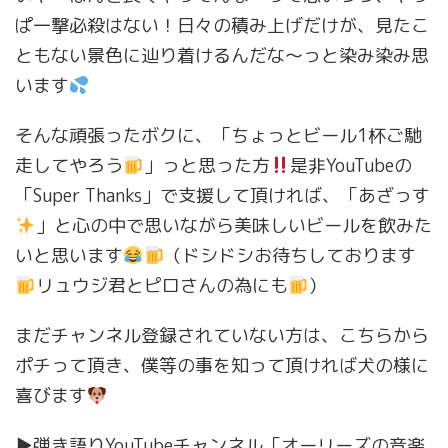
ぱ一撃必殺はない！日々の積み上げだけが、見たこ
ともない景色に辿り着けるんだな〜っと染み染み思
います
そんな頑張ったボクに、「ちょっとビール1杯ご馳
走してやろう
」っと思った方
是非YouTubeの
「Super Thanks」で支援して頂ければ、「あざっす
」と心の中で思いながら美味しいビールを飲みた
いと思います
（ドシドシお待ちしております
リュウジ君とピロさんの為にも
）
まだチャンネル登録されていない方は、こちらから
ポチって頂き、僕等の事を知って頂ければ犬の様に
喜びます
▶︎弾き語りYouTubeチャンネル「オーリーズの音楽