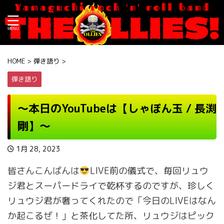
HOME
>
弾き語り
>
弾き語り
〜本日のYouTubeは【しゃぼん玉 / 長渕
剛】〜
1月 28, 2023
皆さんこんばんは
LIVE前の儀式で、毎回リュウ
ジ君とスーパードライで乾杯するのですが、珍しく
リュウジ君が奢ってくれたので「今日のLIVEはなん
か起こるぜ！」と茶化してた所、リュウジはピック