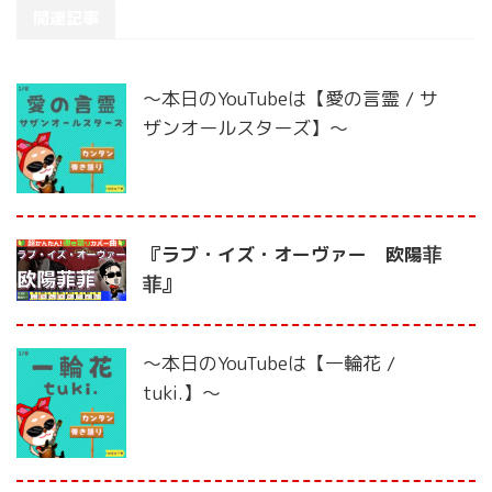
関連記事
〜本日のYouTubeは【愛の言霊 / サ
ザンオールスターズ】〜
『ラブ・イズ・オーヴァー 欧陽菲
菲』
〜本日のYouTubeは【一輪花 /
tuki.】〜