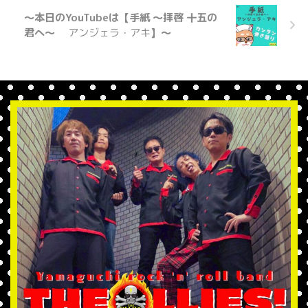
〜本日のYouTubeは【
手紙 ～拝啓 十五の
君へ～
アンジェラ・アキ
】〜