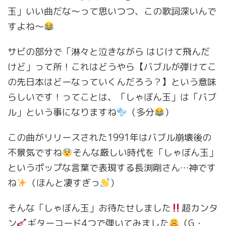
玉」いい曲だな〜って思いつつ、この歌詞深いんで
すよね〜
サビの部分で「淋々と泣きながら はじけて飛んだ
けど」って所！これはどうやら【バブルが弾けてこ
の先日本はどーなっていくんだろう？】という意味
らしいです！ってことは、「しゃぼん玉」は「バブ
ル」という事になりますね
（多分
）
この曲がリリースされた1991年はバブル崩壊後の
不景気ですね
そんな厳しい時代を「しゃぼん玉」
というポップな言葉で表現する長渕剛さん…神です
ね
（ほんと凄すぎっ
）
そんな「しゃぼん玉」お待たせしました
超カンタ
ン
ギターコード4つで弾いてみました
（G・