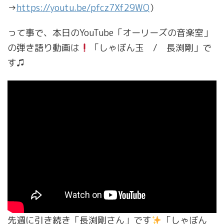
→
https://youtu.be/pfcz7Xf29WQ
）
って事で、本日のYouTube「オーリーズの音楽室」
の弾き語り動画は
「しゃぼん玉 / 長渕剛」で
す♫
先週に引き続き「長渕剛さん」です
「しゃぼん