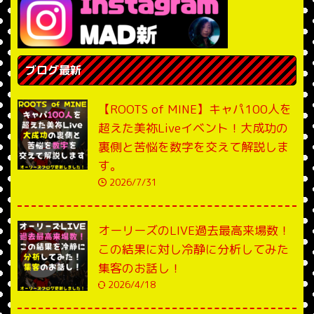
ブログ最新
【ROOTS of MINE】キャパ100人を
超えた美祢Liveイベント！大成功の
裏側と苦悩を数字を交えて解説しま
す。
2026/7/31
オーリーズのLIVE過去最高来場数！
この結果に対し冷静に分析してみた
集客のお話し！
2026/4/18