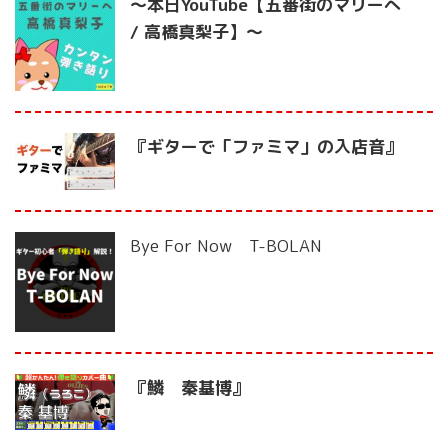
〜本日YouTube【五番街のマリーへ
/ 高橋真梨子】〜
『ギターで「ファミマ」の入店音』
Bye For Now T-BOLAN
『鱗 秦基博』