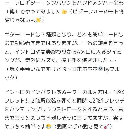
ー・ソロギター・タンバリンをバンドメンバー全部
『俺』でやってみました
（ビジーフォーのモト冬
樹じゃないよ
）
ギターコードは７種類となり、どれも簡単コードな
ので初心者向きではありますが、一番の難点を言う
と、イントロや間奏終わりからAメロに入るタイミ
ングが、意外にムズく、僕も手を焼きました・・・
（焼く手無いんですけどね〜ヨホホホホ
byブル
ック）
イントロのインパクトあるギターの抑え方は、1弦3
フレットと２弦解放弦を弾くと同時に2弦1フレッチ
をハンマリングしつつストロークをすると言う、言
葉で言うとめっちゃ難しそうに言ってますが、実は
めっちゃ簡単です
（動画の手の動き見て
）