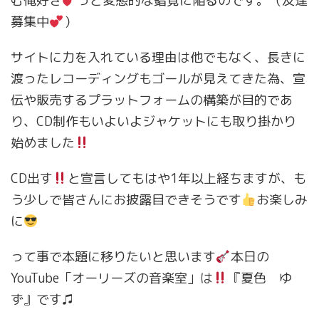
む俺好き
っと変態的な錯覚に陥るのです。（友達
募集中
）
サイトに力を入れている理由は他でもなく、長きに
渡ったレコーディングもゴールが見えてきた為、宣
伝や販売するプラットフォームの構築が目的であ
り、CD制作もいよいよジャケットにも取り掛かり
始めました
CD出す
と宣言してもはや1年以上経ちますが、も
う少しで皆さんにお披露目できそうです
お楽しみ
に
って事で本題に移りたいと思います
本日の
YouTube「オーリーズの音楽室」は
『夏色 ゆ
ず』です♫