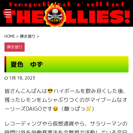
HOME
>
弾き語り
>
弾き語り
夏色 ゆず
1月 18, 2023
皆さんこんばんは
ハイボールを飲み尽くした後、
残ったレモンをムシャぶりつくのがマイブームなオ
ーリーズDAIGOです
（酸っぱっ
）
レコーディングやら仮想通貨やら、サラリーマンの
時間以外を労働基準法を全無視で活動している今日