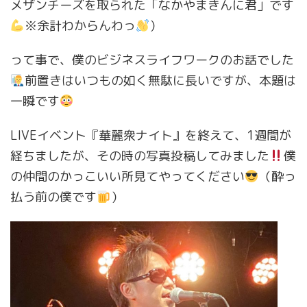
メザンチーズを取られた「なかやまきんに君」です
※余計わからんわっ
）
って事で、僕のビジネスライフワークのお話でした
前置きはいつもの如く無駄に長いですが、本題は
一瞬です
LIVEイベント『華麗衆ナイト』を終えて、1週間が
経ちましたが、その時の写真投稿してみました
僕
の仲間のかっこいい所見てやってください
（酔っ
払う前の僕です
）