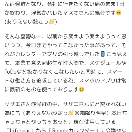
ん症候群となり、会社に行きたくない病のまま1日
が終わり、浮気がバレたマスオさんの気分です
(ありえない設定っ
)
そんな憂鬱な中、以前から変えよう変えようって思
いつつ、今日までやってこなかった事があって、そ
れがカレンダーアプリの引っ越しでした
こう見え
て、本業も含め超超生産性人間で、スケジュールや
ToDoなど抜かりなくこなしたいと同時に、スマー
トな働き方を追求している為、スマホのアプリは常
に最新のものを使っております
サザエさん症候群の中、サザエさんにど突かれない
為にも（ありえない設定っ
※霜降り明星）本日ち
ゃっちゃとやっちゃおうと、現在使用している
『Lifebear』から『Googleカレンダー』に会議やな