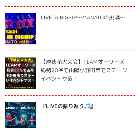
LIVE in BIGHIP〜MANATOの挑戦〜
【厚狭花火大会】TEAMオーリーズ
総勢20名で山陽小野田市でステージ
イベントやる！
『LIVEの振り返り
』