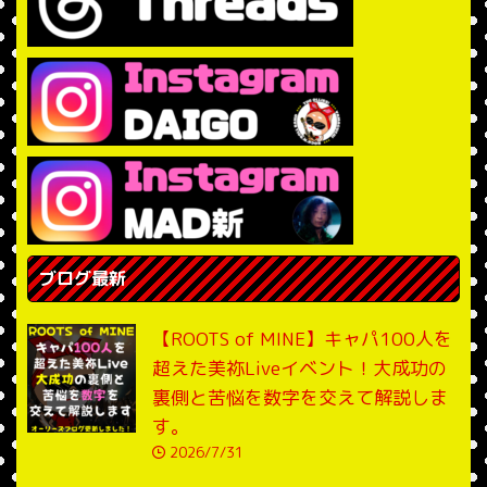
ブログ最新
【ROOTS of MINE】キャパ100人を
超えた美祢Liveイベント！大成功の
裏側と苦悩を数字を交えて解説しま
す。
2026/7/31