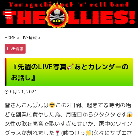
HOME
>
LIVE情報
>
LIVE情報
『先週のLIVE写真
あとカレンダーの
お話し』
6月 21, 2021
皆さんこんばんは
この2日間、起きてる時間の殆
どを副業に費やした為、月曜日からクタクタです
女性の歌を高音で歌いすぎたせいか、家中のワイン
グラスが割れました
(嘘つけっ
)久々にサザエさ