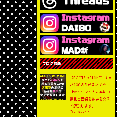
ブログ最新
【ROOTS of MINE】キャ
パ100人を超えた美祢
Liveイベント！大成功の
裏側と苦悩を数字を交え
て解説します。
2026/7/31