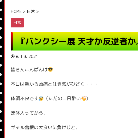
HOME
>
日常
>
日常
『バンクシー展 天才か反逆者か
8月 9, 2021
皆さんこんばんは
本日は朝から頭痛と吐き気がひどく・・・
体調不良です
（ただの二日酔い
）
連休入ってから、
ギャル曽根の大食いに負けじと、