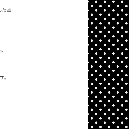
した
ら、
す。