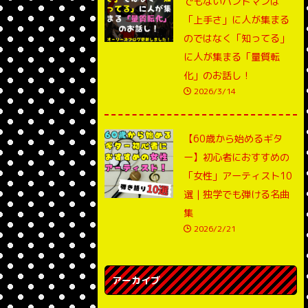
でもないバンドマンは
「上手さ」に人が集まる
のではなく「知ってる」
に人が集まる「量質転
化」のお話し！
2026/3/14
【60歳から始めるギタ
ー】初心者におすすめの
「女性」アーティスト10
選｜独学でも弾ける名曲
集
2026/2/21
アーカイブ