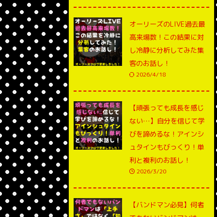
オーリーズのLIVE過去最
高来場数！この結果に対
し冷静に分析してみた集
客のお話し！
2026/4/18
【頑張っても成長を感じ
ない…】自分を信じて学
びを諦めるな！アインシ
ュタインもびっくり！単
利と複利のお話し！
2026/3/20
【バンドマン必見】何者