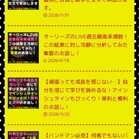
す。
2026/7/31
オーリーズのLIVE過去最高来場数！
この結果に対し冷静に分析してみた
集客のお話し！
2026/4/18
【頑張っても成長を感じない…】自
分を信じて学びを諦めるな！アイン
シュタインもびっくり！単利と複利
のお話し！
2026/3/20
【バンドマン必見】何者でもないバ