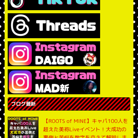
ブログ最新
【ROOTS of MINE】キャパ100人を
超えた美祢Liveイベント！大成功の
裏側と苦悩を数字を交えて解説しま