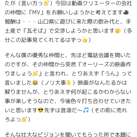
たが（言い方っ
）今回は動画クリエーターの会社
の仲間に『MV』をお願いしようかと考えてます
報酬は・・・山口県に遊びに来た際の飲み代と、手
土産で『瓦そば』で交渉しようかと思います
（多
分この記事見てくれてるはずっ
）
そんな僕の優秀な仲間と、先ほど電話会議を開いた
のですが、その仲間から突然『オーリーズの映画作
りましょう
』と言われ、とりあえず『うん』って
言いました
（ノリ大事
）映画がなんたるかは
解りませんが、とりあえず何が起こるかわからない
事が楽しそうなので、今後色々打ち合わせていきた
いと思います
先ずは音源だ〜
（その前に売れ
ろよっ
）
そんな壮大なビジョンを聞いてもらった所で本題に