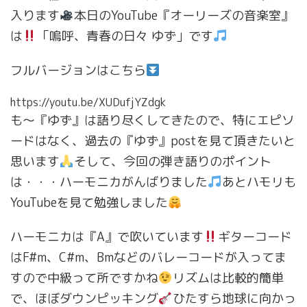
入ります
本日のYouTube『オーリーズの音楽室』
は
「嗚呼、青春の日々 ゆず」です
フルバージョンはこちら
https://youtu.be/XUDufjYZdgk
も〜『ゆず』は語り尽くしてきたので、特にエピソ
ードはなく、過去の『ゆず』postを見て頂きたいと
思います
そして、今回の弾き語りのポイント
は・・・ハーモニカがんばりました
あとハモリも
YouTubeを見て勉強しました
ハーモニカは『A』で吹いています
ギターコード
はF#m、C#m、Bmなどのバレーコードが入ってま
すので中級って所ですかね
リズムは比較的簡単
で、ほぼダウンピッキング
ひたすら地球に向かっ