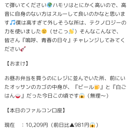
て弾いてください
ハモリはとにかく高いので、高
音に自身のない方はスルーして良いのかなと思いま
す
僕は高すぎて外しそうな所は、テクノロジーの
力を使いました
（せこっ
）そんなこんなで、
皆さん『嗚呼、青春の日々』チャレンジしてみてく
ださい
【おまけ】
お昼お弁当を買うのにレジに並んでいた所、前にい
たオッサンのカゴの中身が、『ビール
』と『白ご
はん
』だった今日この頃です
（無理〜）
【本日のファルコン口座】
現在 ：10,209円（前日比▲981円
）