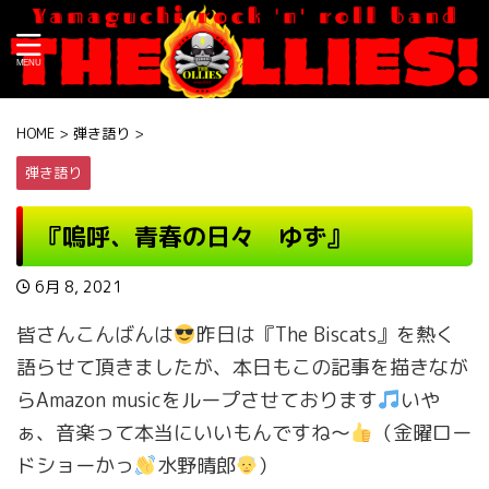
HOME
>
弾き語り
>
弾き語り
『嗚呼、青春の日々 ゆず』
6月 8, 2021
皆さんこんばんは
昨日は『The Biscats』を熱く
語らせて頂きましたが、本日もこの記事を描きなが
らAmazon musicをループさせております
いや
ぁ、音楽って本当にいいもんですね〜
（金曜ロー
ドショーかっ
水野晴郎
）