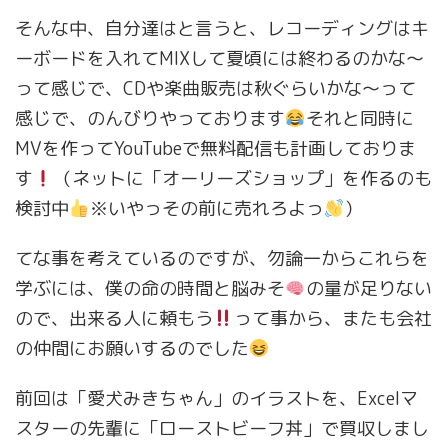
そんな中、自分達はと言うと、レコーディングはキ
ーボードを入れてMIXして夏頃には終わるのかな〜
って感じで、CDや楽曲販売は秋ぐらいかな〜って
感じで、のんびりやっております
それと同時に
MVを作ってYouTubeで無料配信も計画しておりま
す
（ネットに「オーリーズショップ」を作るのも
検討中
※いやっその前に売れろよっ
）
てな事を考えているのですが、勿論一からこれらを
学ぶには、僕の命の時間と脳みそ
の量が足りない
ので、出来る人に頼もう
って事から、またも会社
の仲間にお願いするのでした
前回は「愛犬みきちゃん」のイラストを、Excelマ
スターの先輩に「ローストビーフ丼」で買収しまし