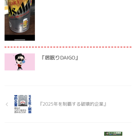
『居眠りDAIGO』
『2025年を制覇する破壊的企業』