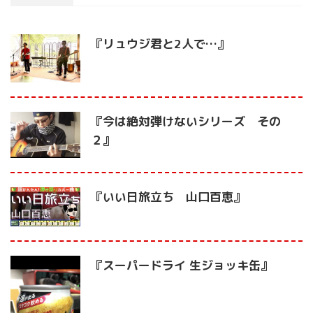
『リュウジ君と2人で…』
『今は絶対弾けないシリーズ その
２』
『いい日旅立ち 山口百恵』
『スーパードライ 生ジョッキ缶』