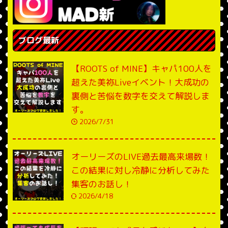
ブログ最新
【ROOTS of MINE】キャパ100人を
超えた美祢Liveイベント！大成功の
裏側と苦悩を数字を交えて解説しま
す。
2026/7/31
オーリーズのLIVE過去最高来場数！
この結果に対し冷静に分析してみた
集客のお話し！
2026/4/18