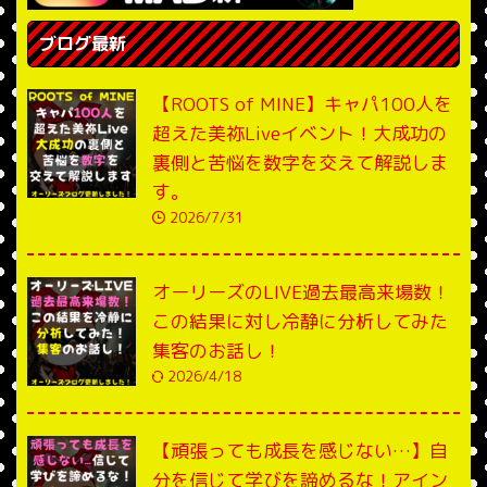
ブログ最新
【ROOTS of MINE】キャパ100人を
超えた美祢Liveイベント！大成功の
裏側と苦悩を数字を交えて解説しま
す。
2026/7/31
オーリーズのLIVE過去最高来場数！
この結果に対し冷静に分析してみた
集客のお話し！
2026/4/18
【頑張っても成長を感じない…】自
分を信じて学びを諦めるな！アイン