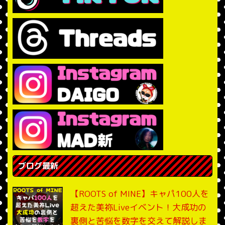
ブログ最新
【ROOTS of MINE】キャパ100人を
超えた美祢Liveイベント！大成功の
裏側と苦悩を数字を交えて解説しま