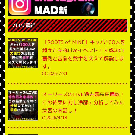
ブログ最新
【ROOTS of MINE】キャパ100人を
超えた美祢Liveイベント！大成功の
裏側と苦悩を数字を交えて解説しま
す。
2026/7/31
オーリーズのLIVE過去最高来場数！
この結果に対し冷静に分析してみた
集客のお話し！
2026/4/18