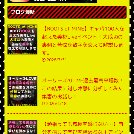
ブログ最新
【ROOTS of MINE】キャパ100人を
超えた美祢Liveイベント！大成功の
裏側と苦悩を数字を交えて解説しま
す。
2026/7/31
オーリーズのLIVE過去最高来場数！
この結果に対し冷静に分析してみた
集客のお話し！
2026/4/18
【頑張っても成長を感じない…】自
分を信じて学びを諦めるな！アイン