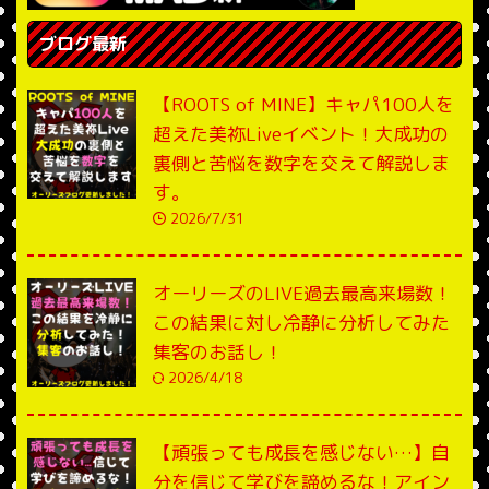
ブログ最新
【ROOTS of MINE】キャパ100人を
超えた美祢Liveイベント！大成功の
裏側と苦悩を数字を交えて解説しま
す。
2026/7/31
オーリーズのLIVE過去最高来場数！
この結果に対し冷静に分析してみた
集客のお話し！
2026/4/18
【頑張っても成長を感じない…】自
分を信じて学びを諦めるな！アイン