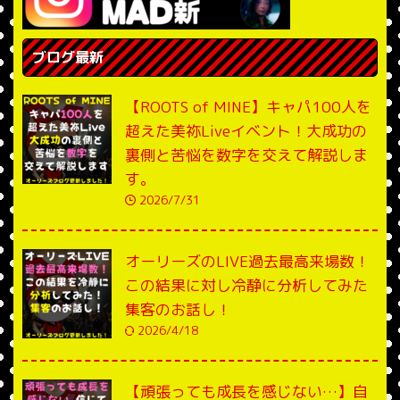
ブログ最新
【ROOTS of MINE】キャパ100人を
超えた美祢Liveイベント！大成功の
裏側と苦悩を数字を交えて解説しま
す。
2026/7/31
オーリーズのLIVE過去最高来場数！
この結果に対し冷静に分析してみた
集客のお話し！
2026/4/18
【頑張っても成長を感じない…】自