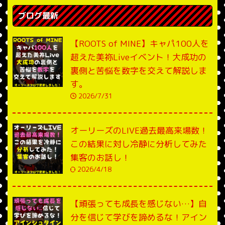
ブログ最新
【ROOTS of MINE】キャパ100人を
超えた美祢Liveイベント！大成功の
裏側と苦悩を数字を交えて解説しま
す。
2026/7/31
オーリーズのLIVE過去最高来場数！
この結果に対し冷静に分析してみた
集客のお話し！
2026/4/18
【頑張っても成長を感じない…】自
分を信じて学びを諦めるな！アイン