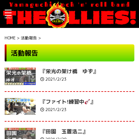
HOME
>
活動報告
>
活動報告
『栄光の架け橋 ゆず』
2021/2/23
『ファイト!練習中
』
2021/2/23
『田園 玉置浩二』