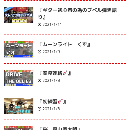
『ギター初心者の為のプペル弾き語
り』
2021/1/11
『ムーンライト くず』
2021/1/9
『業務連絡
』
2021/1/8
『初練習
』
2021/1/6
『桜 森山直太朗』