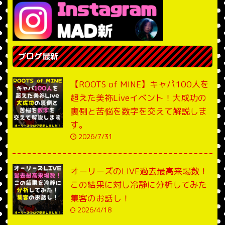
ブログ最新
【ROOTS of MINE】キャパ100人を
超えた美祢Liveイベント！大成功の
裏側と苦悩を数字を交えて解説しま
す。
2026/7/31
オーリーズのLIVE過去最高来場数！
この結果に対し冷静に分析してみた
集客のお話し！
2026/4/18